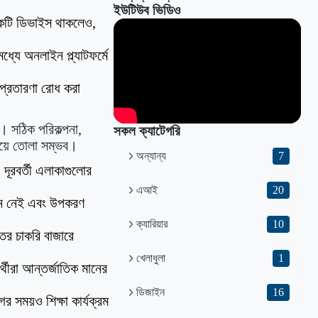
ইউটিউব ভিডিও
 একটি ডিভাইস থাকলেও,
ধ্যে অনলাইন প্ল্যাটফর্মে
া প্রতারণা রোধ করা
া। সঠিক পরিকল্পনা,
সকল ক্যাটেগরি
টিয়ে তোলা সম্ভব।
অন্যান্য
7
ূরবর্তী এলাকাগুলোর
এআই
20
োজন নেই এবং উপকরণ
ক্যারিয়ার
10
তের চাকরি বাজারে
খেলাধুলা
1
থীরা আন্তর্জাতিক মানের
ডিজাইন
16
 সময়ও শিক্ষা কার্যক্রম