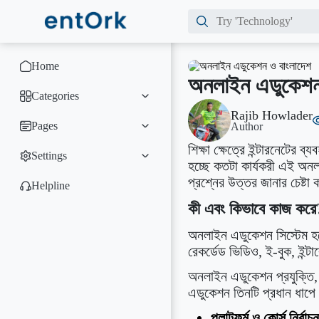
Home
অনলাইন এডুকেশন
Categories
Rajib Howlader
Pages
Author
শিক্ষা ক্ষেত্রে ইন্টারনেটের
Settings
হচ্ছে কতটা কার্যকরী এই অন
প্রশ্নের উত্তর জানার চেষ্
Helpline
কী এবং কিভাবে কাজ করে
অনলাইন এডুকেশন সিস্টেম হলো 
রেকর্ডেড ভিডিও, ই-বুক, ইন্ট
অনলাইন এডুকেশন প্রযুক্তি, 
এডুকেশন তিনটি প্রধান ধাপে
প্লাটফর্ম ও কোর্স নির্বাচন