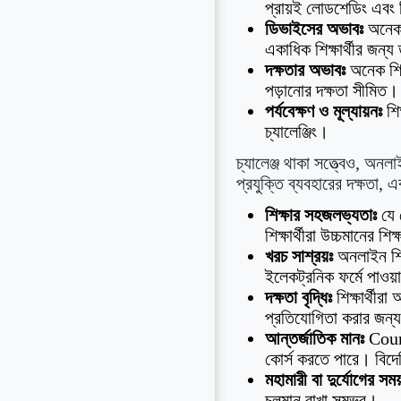
প্রায়ই লোডশেডিং এবং ব
ডিভাইসের অভাবঃ
অনেক শ
একাধিক শিক্ষার্থীর জন্য 
দক্ষতার অভাবঃ
অনেক শিক
পড়ানোর দক্ষতা সীমিত।
পর্যবেক্ষণ ও মূল্যায়নঃ
শিক
চ্যালেঞ্জিং।
চ্যালেঞ্জ থাকা সত্ত্বেও, অনল
প্রযুক্তি ব্যবহারের দক্ষতা,
শিক্ষার সহজলভ্যতাঃ
যে 
শিক্ষার্থীরা উচ্চমানের শ
খরচ সাশ্রয়ঃ
অনলাইন শিক
ইলেকট্রনিক ফর্মে পাওয়
দক্ষতা বৃদ্ধিঃ
শিক্ষার্থীর
প্রতিযোগিতা করার জন্য ড
আন্তর্জাতিক মানঃ
Cours
কোর্স করতে পারে। বিদেশ
মহামারী বা দুর্যোগের সময
চলমান রাখা সম্ভব।