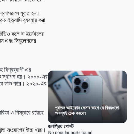
াল ক্লাসরুমে যুক্ত হন।
রুম ইত্যাদি ব্যবহার করা
ও-ভিডিও কলে বা ইমেইলের
গেম এবং সিমুলেশনের
হ বিশ্বব্যাপী এর
তি স্থাপন হয়। ২০০০-এর
িয়তা লাভ করে। ২০২০-এর
পুরাতন আইফোন কেনার আগে যে বিষয়গুলো
রিতা ও বিস্তারে রয়েছে
অবশ্যই চেক করবেন
জনপ্রিয় পোস্ট
ান্ড সংযোগের উচ্চ খরচ।
No popular posts found