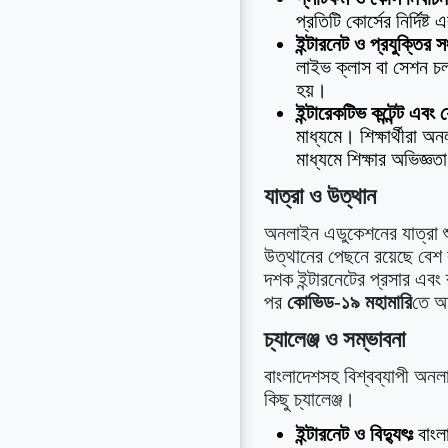
প্রতিটি কোর্সের নির্দিষ
ইন্টারনেট ও প্রযুক্তির 
লাইভ ক্লাস বা সেশন চলা
হয়।
ইন্টারেকটিভ কন্টেন্ট এব
মাধ্যমে। শিক্ষার্থীরা 
মাধ্যমে শিক্ষার অভিজ্
যাত্রা ও উত্থান
অনলাইন এডুকেশনের যাত্রা শুর
উত্থানের পেছনে রয়েছে বে
দশক ইন্টারনেটের প্রসার এব
পর
কোভিড-১৯ মহামারি
তে অন
চ্যালেঞ্জ ও সম্ভাবনা
বাংলাদেশসহ বিশ্বব্যাপী অনল
কিছু চ্যালেঞ্জ।
ইন্টারনেট ও বিদ্যুৎঃ
বাংলা