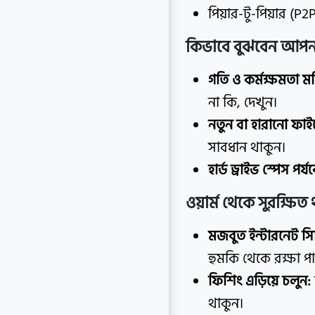
পিয়ার-টু-পিয়ার (P2
কিভাবে বুঝবেন আপনা
গতি ও কর্মক্ষমতা ম
না কি, দেখুন।
নতুন বা হারানো ফা
সাবধান থাকুন।
হার্ড ড্রাইভ স্পেস পর
ওয়ার্ম থেকে সুরক্ষিত
মজবুত ইন্টারনেট সি
হুমকি থেকে রক্ষা পা
ফিশিং এড়িয়ে চলুন:
থাকুন।