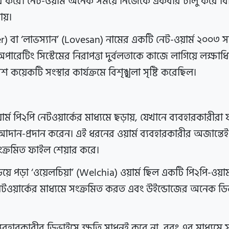
হার করে। নেট-ওয়ার্ম অনেক সময়ে নিজেকে একবার চালু করে বিভি
ায়।
ster) বা ‘লাভস্যান’ (Lovesan) নামের একটি নেট-ওয়ার্ম ২০০৩ স
ারেটিং সিস্টেমের নিরাপত্তা দুর্বলতাকে কাজে লাগিয়ে লক্ষা
 কয়েকটি সংস্থার কার্যক্রমে বিশৃঙ্খলা সৃষ্টি করেছিল।
়ার্ম পি২পি নেটওয়ার্কের মাধ্যমে ছড়ায়, যেখানে ব্যবহারকারীরা
আদান-প্রদান করেন। এই ধরনের ওয়ার্ম ব্যবহারকারীর অজান্তে
ংক্রমিত ফাইল শেয়ার করে।
ে পড়া ‘ওয়েলচিয়া’ (Welchia) ওয়ার্ম ছিল একটি পি২পি-ওয়ার্
েটওয়ার্কের মাধ্যমে সংক্রমিত করত এবং উইন্ডোজের অনেক ডি
র ব্যবহারকারীর ডিভাইসে ক্ষতি সাধনই করে না, বরং এর মাধ্যমে