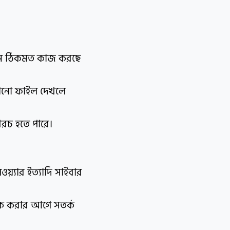
্রাম ঠিকমত কাজ করছে
রানো ফাইল দেখলে
 খরচ হতে পারে।
লওয়্যার ইত্যাদি সাইবার
িক করার আগে সতর্ক