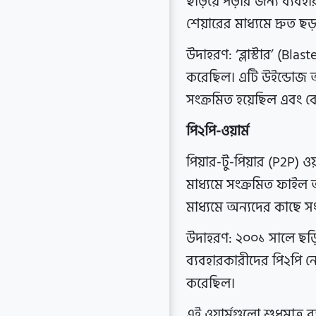
ছড়িয়ে পড়ার জন্য ব্যব
শেয়ারের মাধ্যমে দ্রুত ছড়
উদাহরণ: ‘ব্লাস্টার’ (Bla
করেছিল। এটি উইন্ডোজ অপ
সংক্রমিত হয়েছিল এবং বেশ
পি২পি-ওয়ার্ম
পিয়ার-টু-পিয়ার (P2P) ওয
মাধ্যমে সংক্রমিত ফাইল 
মাধ্যমে অন্যদের কাছে স
উদাহরণ: ২০০১ সালে ছড়িয়
ব্যবহারকারীদের পি২পি ন
করেছিল।
এই ওয়ার্মগুলো শুধুমাত্