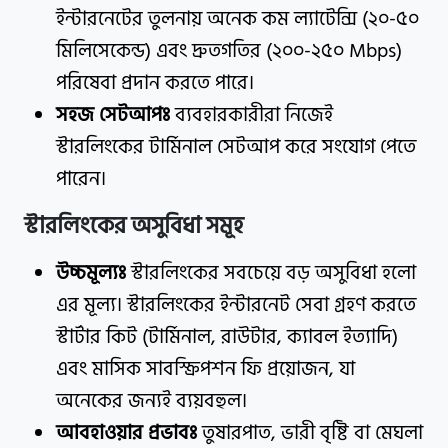
ইন্টারনেটের তুলনায় অনেক কম ল্যাটেন্সি (২০-৫০
মিলিসেকেন্ড) এবং দ্রুতগতির (২০০-২৫০ Mbps)
পরিষেবা প্রদান করতে পারে।
সহজ সেটআপঃ
ব্যবহারকারীরা নিজেই
স্টারলিংকের টার্মিনাল সেটআপ করে সংযোগ পেতে
পারেন।
স্টারলিংকের অসুবিধা সমূহ
উচ্চমূল্যঃ
স্টারলিংকের সবচেয়ে বড় অসুবিধা হলো
এর মূল্য। স্টারলিংকের ইন্টারনেট সেবা গ্রহণ করতে
স্টার্টার কিট (টার্মিনাল, রাউটার, ক্যাবল ইত্যাদি)
এবং মাসিক সাবস্ক্রিপশন ফি প্রয়োজন, যা
অনেকের জন্যই ব্যয়বহুল।
আবহাওয়ার প্রভাবঃ
তুষারপাত, ভারী বৃষ্টি বা মেঘলা