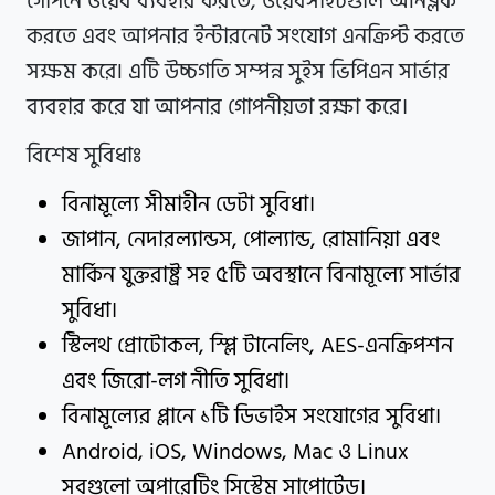
গোপনে ওয়েব ব্যবহার করতে, ওয়েবসাইটগুলি আনব্লক
করতে এবং আপনার ইন্টারনেট সংযোগ এনক্রিপ্ট করতে
সক্ষম করে৷ এটি উচ্চগতি সম্পন্ন সুইস ভিপিএন সার্ভার
ব্যবহার করে যা আপনার গোপনীয়তা রক্ষা করে।
বিশেষ সুবিধাঃ
বিনামূল্যে সীমাহীন ডেটা সুবিধা।
জাপান, নেদারল্যান্ডস, পোল্যান্ড, রোমানিয়া এবং
মার্কিন যুক্তরাষ্ট্র সহ ৫টি অবস্থানে বিনামূল্যে সার্ভার
সুবিধা।
স্টিলথ প্রোটোকল, স্প্লি টানেলিং, AES-এনক্রিপশন
এবং জিরো-লগ নীতি সুবিধা।
বিনামূল্যের প্লানে ১টি ডিভাইস সংযোগের সুবিধা।
Android, iOS, Windows, Mac ও Linux
সবগুলো অপারেটিং সিস্টেম সাপোর্টেড।