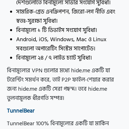
দেশগুলোতে বিনামূল্যে সার্ভার সংযোগ সুবিধা।
সামরিক-গ্রেড এনক্রিপশন, জিরো-লগ নীতি এবং
স্বতঃ-সুরক্ষা সুবিধা।
বিনামূল্যে ১ টি ডিভাইস সংযোগ সুবিধা।
Android, iOS, Windows, Mac ও Linux
সবগুলো অপারেটিং সিস্টেম সাপোর্টেড।
বিনামূল্যে ২৪ / ৭ লাইভ চ্যাট সুবিধা।
বিনামূল্যের VPN গুলোর মধ্যে hide.me একটি যা
টরেন্টিং সমর্থন করে, তাই P2P ফাইল-শেয়ার করার
জন্য hide.me একটি সেরা পছন্দ। তবে hide.me
তুলনামূলক ধীরগতি সম্পন্ন।
TunnelBear
TunnelBear 100% বিনামূল্যের একটি যা মার্কিন